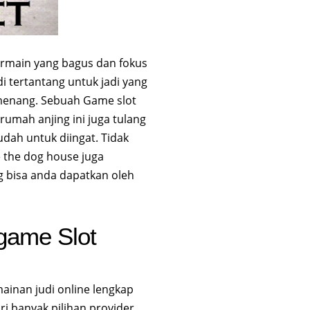
ermain yang bagus dan fokus
di tertantang untuk jadi yang
emenang. Sebuah Game slot
rumah anjing ini juga tulang
udah untuk diingat. Tidak
e the dog house juga
 bisa anda dapatkan oleh
game Slot
ainan judi online lengkap
ri banyak pilihan provider.