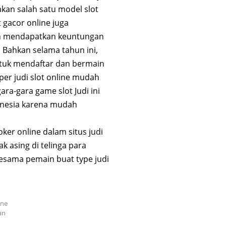
kan salah satu model slot
 gacor online juga
h mendapatkan keuntungan
 Bahkan selama tahun ini,
untuk mendaftar dan bermain
loper judi slot online mudah
ra-gara game slot Judi ini
onesia karena mudah
ker online dalam situs judi
k asing di telinga para
esama pemain buat type judi
ine
an