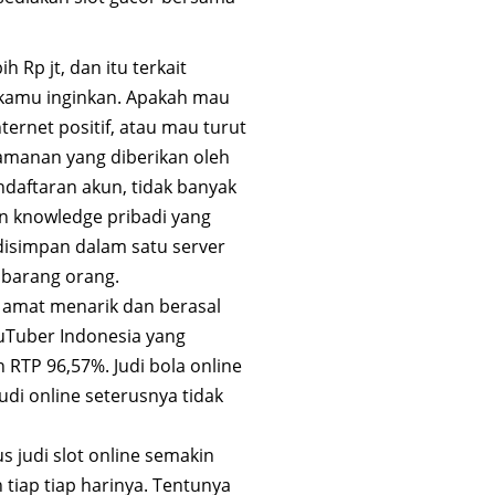
Rp jt, dan itu terkait
 kamu inginkan. Apakah mau
ernet positif, atau mau turut
eamanan yang diberikan oleh
ndaftaran akun, tidak banyak
un knowledge pribadi yang
disimpan dalam satu server
mbarang orang.
 amat menarik dan berasal
ouTuber Indonesia yang
RTP 96,57%. Judi bola online
udi online seterusnya tidak
 judi slot online semakin
tiap tiap harinya. Tentunya