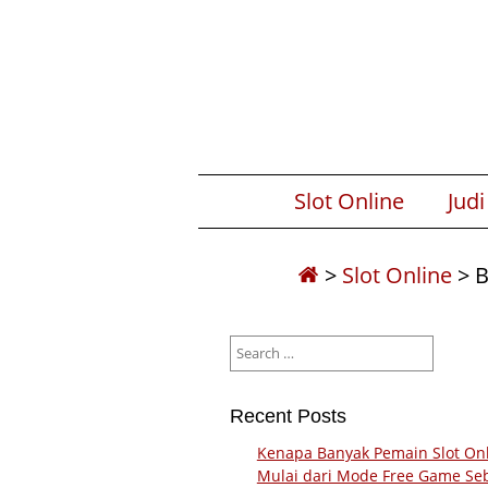
Slot Online
Judi
>
Slot Online
>
B
Search
for:
Recent Posts
Kenapa Banyak Pemain Slot On
Mulai dari Mode Free Game Se