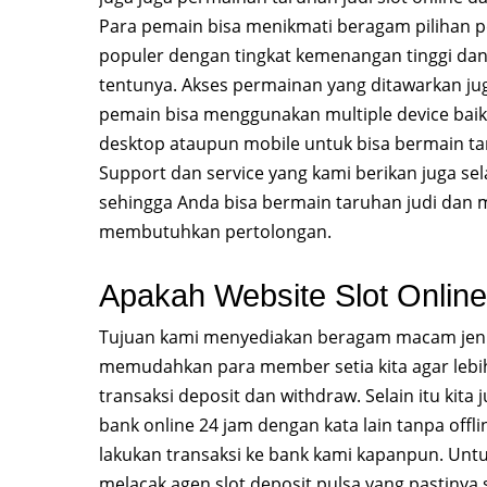
Para pemain bisa menikmati beragam pilihan p
populer dengan tingkat kemenangan tinggi dan 
tentunya. Akses permainan yang ditawarkan ju
pemain bisa menggunakan multiple device baik 
desktop ataupun mobile untuk bisa bermain tar
Support dan service yang kami berikan juga sel
sehingga Anda bisa bermain taruhan judi dan 
membutuhkan pertolongan.
Apakah Website Slot Onlin
Tujuan kami menyediakan beragam macam jenis
memudahkan para member setia kita agar lebi
transaksi deposit dan withdraw. Selain itu kita 
bank online 24 jam dengan kata lain tanpa offlin
lakukan transaksi ke bank kami kapanpun. Untuk
melacak agen slot deposit pulsa yang pastinya