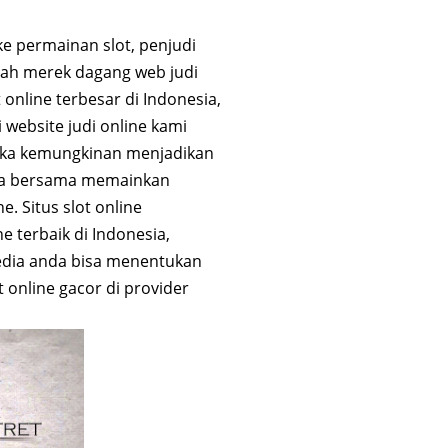
e permainan slot, penjudi
lah merek dagang web judi
 online terbesar di Indonesia,
 website judi online kami
eka kemungkinan menjadikan
ka bersama memainkan
e. Situs slot online
e terbaik di Indonesia,
sedia anda bisa menentukan
 online gacor di provider