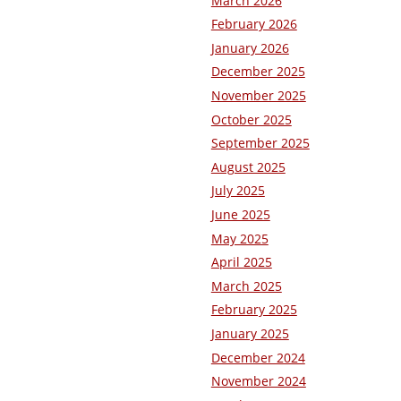
March 2026
February 2026
January 2026
December 2025
November 2025
October 2025
September 2025
August 2025
July 2025
June 2025
May 2025
April 2025
March 2025
February 2025
January 2025
December 2024
November 2024