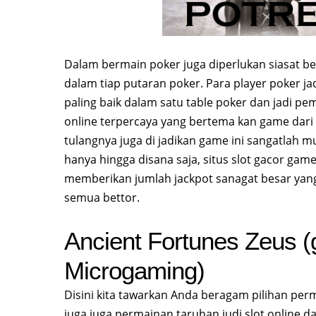
Dalam bermain poker juga diperlukan siasat b
dalam tiap putaran poker. Para player poker ja
paling baik dalam satu table poker dan jadi p
online terpercaya yang bertema kan game dari 
tulangnya juga di jadikan game ini sangatlah m
hanya hingga disana saja, situs slot gacor gam
memberikan jumlah jackpot sanagat besar yang
semua bettor.
Ancient Fortunes Zeus (
Microgaming)
Disini kita tawarkan Anda beragam pilihan perm
juga juga permainan taruhan judi slot online da