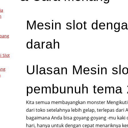
ia
n
Mesin slot deng
epang
darah
 Slot
Ulasan Mesin sl
ang
a
pembunuh tema 
Kita semua membayangkan monster Mengikuti 
dari toko setelahnya lebih gelap, terlepas dari
bagaimana Anda bisa goyang-goyang -mu kaki d
hari, hanya untuk dengan cepat menariknya ke