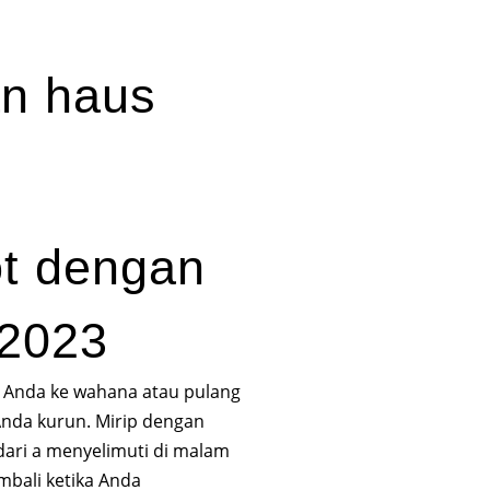
an haus
ot dengan
2023
Anda ke wahana atau pulang
 Anda kurun. Mirip dengan
ari a menyelimuti di malam
mbali ketika Anda