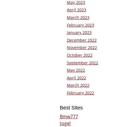
May 2023
April 2023
March 2023
February 2023
January 2023
December 2022
November 2022
October 2022
September 2022
May 2022
April 2022
March 2022
February 2022
Best Sites
Bmw777
togel