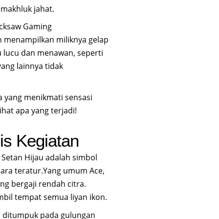
makhluk jahat.
Hacksaw Gaming
h menampilkan miliknya gelap
u lucu dan menawan, seperti
yang lainnya tidak
 yang menikmati sensasi
at apa yang terjadi!
is Kegiatan
 Setan Hijau adalah simbol
cara teratur.Yang umum Ace,
g bergaji rendah citra.
bil tempat semua liyan ikon.
ol ditumpuk pada gulungan