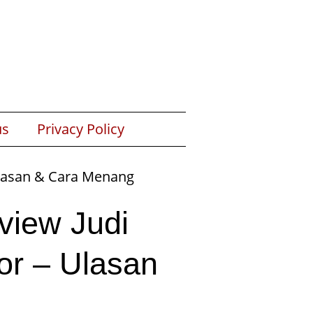
us
Privacy Policy
 Ulasan & Cara Menang
eview Judi
or – Ulasan