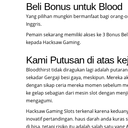
Beli Bonus untuk Blood
Yang pilihan mungkin bermanfaat bagi orang-or
Inggris.
Pemain sekarang memiliki akses ke 3 Bonus Beli
kepada Hacksaw Gaming.
Kami Putusan di atas k
Bloodthirst tidak diragukan lagi adalah putaran 
sekadar Gergaji besi gaya, meskipun. Mereka 
dengan sikap ceria mereka momen sebelum me
ke gelap sebagian dari mesin slot dengan menjij
mengagumi.
Hacksaw Gaming Slots terkenal karena keduan
inovatif pertandingan. haus darah anda kuras 
di bisa, tetapi risiko itu adalah salah satu yan