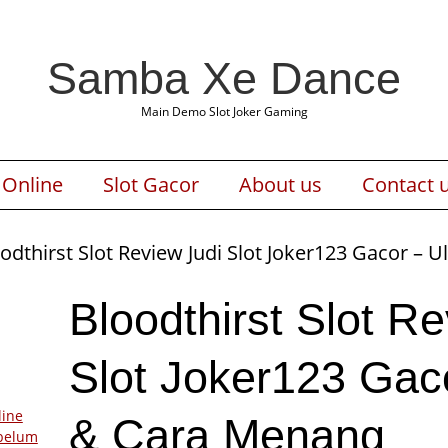
Samba Xe Dance
Main Demo Slot Joker Gaming
 Online
Slot Gacor
About us
Contact 
odthirst Slot Review Judi Slot Joker123 Gacor –
Bloodthirst Slot R
Slot Joker123 Gac
line
& Cara Menang
belum