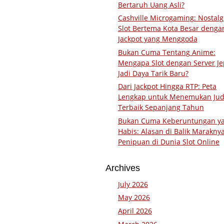
Bertaruh Uang Asli?
Cashville Microgaming: Nostalg
Slot Bertema Kota Besar denga
Jackpot yang Menggoda
Bukan Cuma Tentang Anime:
Mengapa Slot dengan Server J
Jadi Daya Tarik Baru?
Dari Jackpot Hingga RTP: Peta
Lengkap untuk Menemukan Judi
Terbaik Sepanjang Tahun
Bukan Cuma Keberuntungan y
Habis: Alasan di Balik Marakny
Penipuan di Dunia Slot Online
Archives
July 2026
May 2026
April 2026