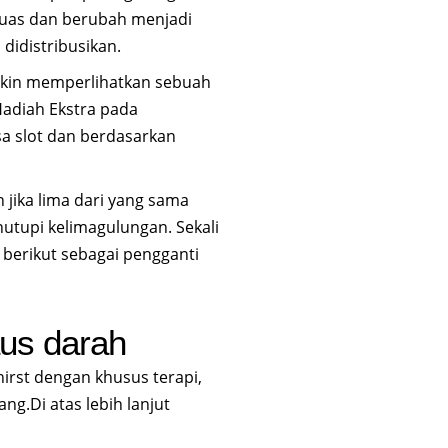
uas dan berubah menjadi
didistribusikan.
gkin memperlihatkan sebuah
Hadiah Ekstra pada
sa slot dan berdasarkan
jika lima dari yang sama
tupi kelimagulungan. Sekali
 berikut sebagai pengganti
aus darah
rst dengan khusus terapi,
.Di atas lebih lanjut