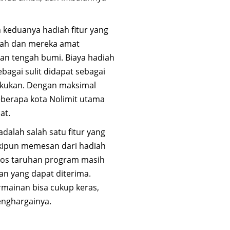
keduanya hadiah fitur yang
diah dan mereka amat
n tengah bumi. Biaya hadiah
agai sulit didapat sebagai
lakukan. Dengan maksimal
beberapa kota Nolimit utama
at.
dalah salah satu fitur yang
kipun memesan dari hadiah
 pos taruhan program masih
an yang dapat diterima.
rmainan bisa cukup keras,
menghargainya.