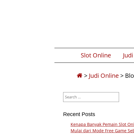
Slot Online
Judi
>
Judi Online
>
Blo
Search
for:
Recent Posts
Kenapa Banyak Pemain Slot On
Mulai dari Mode Free Game Se