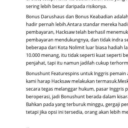
sering lebih besar daripada risikonya.
Bonus Darushaus dan Bonus Keabadian adalah 
hadir pernah lebih.Antara standar mereka ha
pembayaran, Hacksaw telah berhasil menemuka
pembayaran mendukungnya, dan tidak indra seb
beberapa dari Kota Nolimit luar biasa hadiah 
10.000 menang, itu tidak seperti kuat seperti 
penjahat, tapi itu namun jadilah cukup terhorm
Bonushunt Featurespins untuk Inggris pemain a
kami harap Hacksaw melakukan termasuk.Mes
secara tegas melanggar hukum, pasar Inggris
beroperasi, jadi Bonushunt berada dalam kisar
Bahkan pada yang terburuk minggu, gergaji pe
tetapi jika opsi ini tersedia, orang akan lebih 