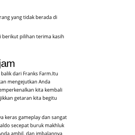
ang yang tidak berada di
 berikut pilihan terima kasih
ejam
balik dari Franks Farm.Itu
akan mengejutkan Anda
mperkenalkan kita kembali
ikkan getaran kita begitu
ya keras gameplay dan sangat
saldo secepat buruk makhluk
g Anda ambil, dan imbalannya