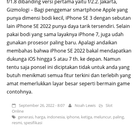
f/1.8 dibanding versi pertama yaitu f/2.2. Jakarta,
Gizmologi – Bagi penggemar smartphone Apple yang
punya dimensi bodi kecil, iPhone SE 3 dengan sebutan
lain iPhone SE 2022 punya daya tarik tersendiri. Selain
pakai bodi yang sama layaknya iPhone 7, juga udah
gunakan prosesor paling baru. Apalagi andaikan
membahas bahwa iPhone SE 2022 bakal mendapatkan
dukunga iOS hingga 5 atau 7 th. ke depan. Namun
tentu saja ponsel ini diciptakan tidak untuk anda yang
butuh menikmati semua fitur terkini dan terlebih yang
amat memerlukkan layar besar seperti bermain game
contohnya.
September 26, 2022 - 8:07
Noah Lewis
Slot
Online
generasi
,
harga
,
indonesia
,
iphone
,
ketiga
,
meluncur
,
paling
,
resmi
,
spesifikasi