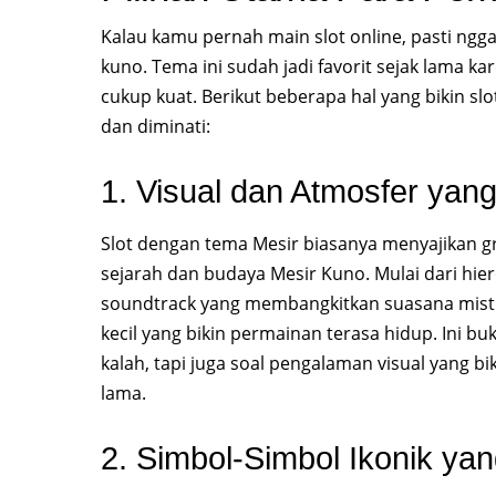
Kalau kamu pernah main slot online, pasti ngg
kuno. Tema ini sudah jadi favorit sejak lama k
cukup kuat. Berikut beberapa hal yang bikin slo
dan diminati:
1. Visual dan Atmosfer ya
Slot dengan tema Mesir biasanya menyajikan gra
sejarah dan budaya Mesir Kuno. Mulai dari hiero
soundtrack yang membangkitkan suasana misti
kecil yang bikin permainan terasa hidup. Ini 
kalah, tapi juga soal pengalaman visual yang b
lama.
2. Simbol-Simbol Ikonik ya