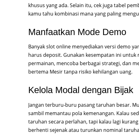
khusus yang ada. Selain itu, cek juga tabel pe
kamu tahu kombinasi mana yang paling mengu
Manfaatkan Mode Demo
Banyak slot online menyediakan versi demo ya
harus deposit. Gunakan kesempatan ini untu
permainan, mencoba berbagai strategi, dan me
bertema Mesir tanpa risiko kehilangan uang.
Kelola Modal dengan Bijak
Jangan terburu-buru pasang taruhan besar. Mu
sambil memantau pola kemenangan. Kalau seda
taruhan secara perlahan, tapi kalau lagi kurang
berhenti sejenak atau turunkan nominal taruh