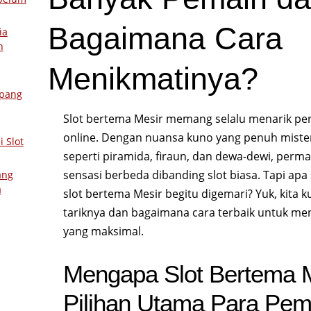
Bagaimana Cara
ia
n
Menikmatinya?
epang
Slot bertema Mesir memang selalu menarik pe
online. Dengan nuansa kuno yang penuh mister
 Slot
seperti piramida, firaun, dan dewa-dewi, perm
sensasi berbeda dibanding slot biasa. Tapi a
ang
a
slot bertema Mesir begitu digemari? Yuk, kita k
tariknya dan bagaimana cara terbaik untuk m
yang maksimal.
Mengapa Slot Bertema M
Pilihan Utama Para Pem