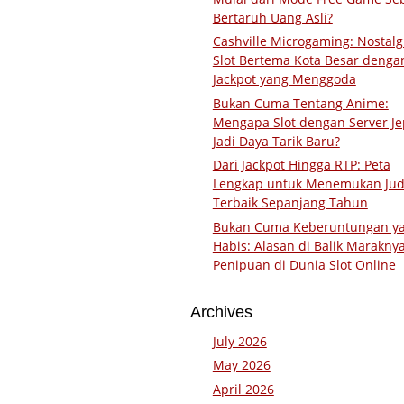
Bertaruh Uang Asli?
Cashville Microgaming: Nostalg
Slot Bertema Kota Besar denga
Jackpot yang Menggoda
Bukan Cuma Tentang Anime:
Mengapa Slot dengan Server J
Jadi Daya Tarik Baru?
Dari Jackpot Hingga RTP: Peta
Lengkap untuk Menemukan Judi
Terbaik Sepanjang Tahun
Bukan Cuma Keberuntungan y
Habis: Alasan di Balik Marakny
Penipuan di Dunia Slot Online
Archives
July 2026
May 2026
April 2026