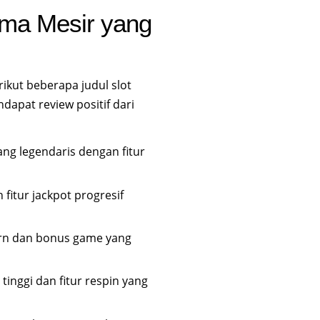
ema Mesir yang
ikut beberapa judul slot
apat review positif dari
yang legendaris dengan fitur
fitur jackpot progresif
rn dan bonus game yang
tinggi dan fitur respin yang