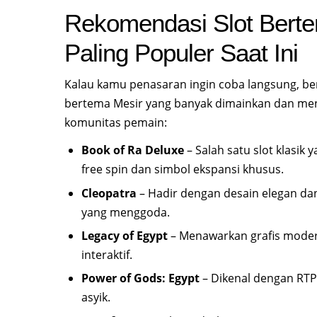
Rekomendasi Slot Bert
Paling Populer Saat Ini
Kalau kamu penasaran ingin coba langsung, ber
bertema Mesir yang banyak dimainkan dan mend
komunitas pemain:
Book of Ra Deluxe
– Salah satu slot klasik 
free spin dan simbol ekspansi khusus.
Cleopatra
– Hadir dengan desain elegan dan 
yang menggoda.
Legacy of Egypt
– Menawarkan grafis mode
interaktif.
Power of Gods: Egypt
– Dikenal dengan RTP 
asyik.