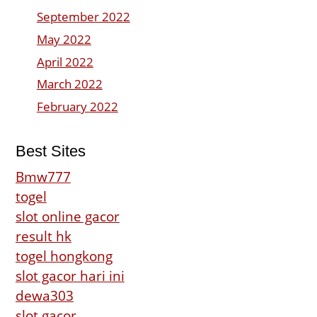
September 2022
May 2022
April 2022
March 2022
February 2022
Best Sites
Bmw777
togel
slot online gacor
result hk
togel hongkong
slot gacor hari ini
dewa303
slot gacor