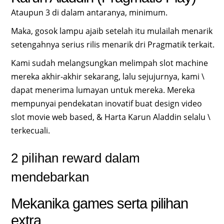
Ataupun 3 di dalam antaranya, minimum.
Maka, gosok lampu ajaib setelah itu mulailah menarik
setengahnya serius rilis menarik dri Pragmatik terkait.
Kami sudah melangsungkan melimpah slot machine
mereka akhir-akhir sekarang, lalu sejujurnya, kami \
dapat menerima lumayan untuk mereka. Mereka
mempunyai pendekatan inovatif buat design video
slot movie web based, & Harta Karun Aladdin selalu \
terkecuali.
2 pilihan reward dalam
mendebarkan
Mekanika games serta pilihan
extra