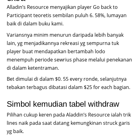
Alladin’s Resource menyajikan player Go back to
Participant teoretis sembilan puluh 6. 58%, lumayan
baik di dalam buku kami.
Variansnya minim menurun daripada lebih banyak
lain, yg menjadikannya rekreasi yg sempurna tuk
player buat mendapatkan bertambah lodo
menempuh periode sewrius phase melalui penekanan
di dalam ketentraman.
Bet dimulai di dalam $0. 55 every ronde, selanjutnya
tebakan terbagus dibatasi dalam $25 for each bagian.
Simbol kemudian tabel withdraw
Pilihan cukup keren pada Aladdin’s Resource ialah trik
lines naik pada saat datang kemungkinan struck garis
yg baik.