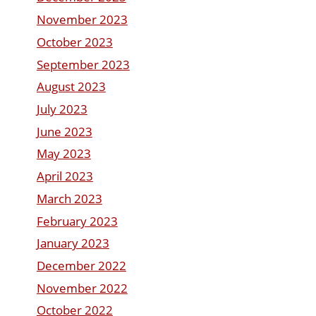
November 2023
October 2023
September 2023
August 2023
July 2023
June 2023
May 2023
April 2023
March 2023
February 2023
January 2023
December 2022
November 2022
October 2022