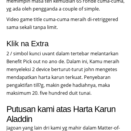
memimpin masa ten kemudian 65 ronde cuma-cuma,
yg ada oleh pengganda a couple of simple.
Video game title cuma-cuma meraih di-retriggered
sama sekali tanpa limit.
Klik na Extra
2 / simbol kunci uvant dalam tertebar melantarkan
Benefit Pick out no ano de. Dalam ini, Kamu meraih
menyeleksi 2 device berturut-turut john mengetes
mendapatkan harta karun terkuat. Penyebaran
pengaktifan till?g, makin gede hadiahnya, maka
maksimum 20. five hundred duit tunai.
Putusan kami atas Harta Karun
Aladdin
Jagoan yang lain dri kami yg mahir dalam Matter-of-